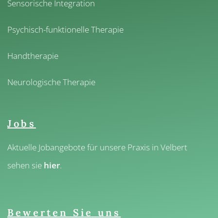
Sensorische Integration
Psychisch-funktionelle Therapie
Handtherapie
Neurologische Therapie
Jobs
Praxis Offenbach Telefon
Aktuelle Jobangebote für unsere Praxis in Velbert
→
☎
0172 995780
sehen sie
hier
.
Praxis Offenbach WhatsApp
→
✆
0172 995780
Praxis Velbert Telefon
→
☎
02052 9568020
Bewerten Sie uns